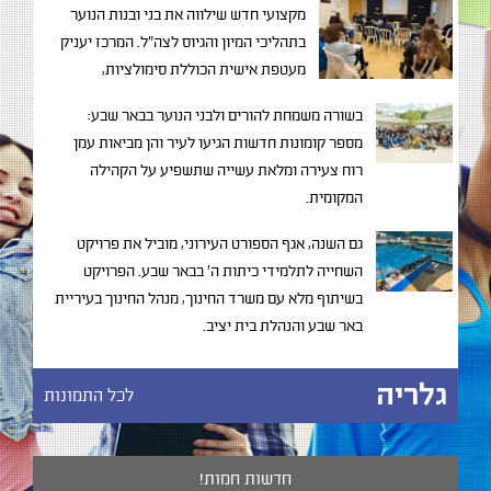
מקצועי חדש שילווה את בני ובנות הנוער
בתהליכי המיון והגיוס לצה"ל. המרכז יעניק
מעטפת אישית הכוללת סימולציות,
סדנאות חוסן ומידע מקצועי.
בשורה משמחת להורים ולבני הנוער בבאר שבע:
מספר קומונות חדשות הגיעו לעיר והן מביאות עמן
רוח צעירה ומלאת עשייה שתשפיע על הקהילה
המקומית.
גם השנה, אגף הספורט העירוני, מוביל את פרויקט
השחייה לתלמידי כיתות ה' בבאר שבע. הפרויקט
בשיתוף מלא עם משרד החינוך, מנהל החינוך בעיריית
באר שבע והנהלת בית יציב.
גלריה
לכל התמונות
חדשות חמות!