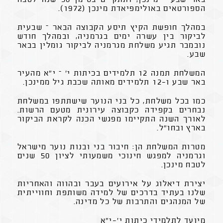
הספורטאים באולימפיאדת מינכן (1972).
במהלך חופשת הקיץ תיסע הקבוצה הבאר – שבעית
לביקור בין עשרה ימים בגרמניה, ובמהלך חודש
נובמבר תגיע משלחת מגרמניה לביקור גומלין בבאר
שבע.
המשלחת תמנה 12 תלמידים בכיתות י' – י"א מהעיר
באר שבע ו-12 תלמידים מאותה שכבת גיל ממינכן.
כמו בכל משלחת, כל בני הנוער שישתתפו במשלחת
נבחרים בקפידה כקבוצה עירונית מטעם הרשות.
לאורך השנה התקיימו מפגשי הכנה לקראת הביקור
בארץ ובחו"ל.
מטרות המשלחת הן: חיבור בני ובנות נוער מישראל
וגרמניה למפגש חינוכי משמעותי לציון 50 שנים
לטבח מינכן.
יצירת דיאלוג על אירועים בעבר ובהווה והאחריות
שלנו בעתיד בדרכים של למידה משותפת וחווייתית
של המנהגים והתרבות של כל מדינה.
מיועד לתלמידי כיתות י'-י"א