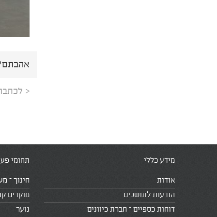
אהבתם? 
< לכתבה
מידע כללי
תחומי פעי
אודות
חינוך – מע
הודעות לתושבים
מוקדים קה
דוחות כספיים – חברת כיוונים
נוער