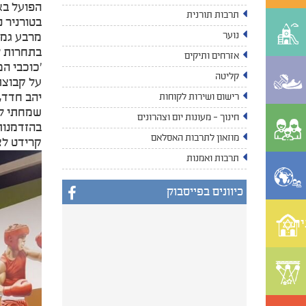
הפועל בא
תרבות תורנית
בטורניר 
נוער
מרבע גמר
אזרחים ותיקים
קליטה
על קבוצת
יהב חדד, 
רישום ושירות לקוחות
שמחתי לר
חינוך - מעונות יום וצהרונים
בהזדמנות
מוזאון לתרבות האסלאם
קרידט לצ
תרבות ואמנות
כיוונים בפייסבוק
ית