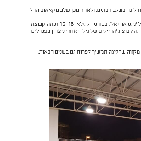
ת ליגה בשלב הבתים, ולאחר מכן שלב נוקאאוט החל
בתחרות לגילאי 13-14 זכתה קבוצת 'אפרוחי רואד' אחרי ניצחון בהארכה על 'מ.ס אוריאל'. בטורניר לגילאי 15-16 זכתה קבוצת
 המדבר' אחרי ניצחון בהארכה על 'רמב"ם', ובטורניר לגילאי 17-19 זכתה קבוצת 'החיילים של גילה' אחרי ניצחון בפנדלים
מקווה שהליגה תמשיך לפרוח גם בשנים הבאות.