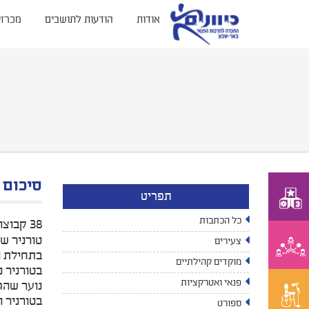
אודות
הודעות לתושבים
מכרזי
סיכום 
תפריט
כל הכתבות
38 קבוצות קטרגל של ילדים ונוער בגילאי 13-19 השתתפו בטורניר הקיץ לנוער המסורתי שמקיים אגף הספורט בחברת 'כיוונים'.
טורניר ש
צעירים
בתחילת ה
מוקדים קהילתיים
פנאי ואטרקציות
נוער שהג
ספורט