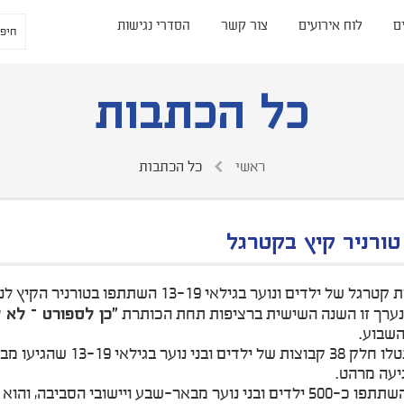
ם
לוח אירועים
צור קשר
הסדרי נגישות
כל הכתבות
ראשי
כל הכתבות
טורניר קיץ בקטרגל
נערך זו השנה השישית ברציפות תחת הכותרת
"כן לספורט – לא 
שבוע.
בטורניר נטלו חלק 38 קב
יעה מרהט.
בטורניר השתתפו כ-500 ילדים ובני נוער מבאר-שבע ויישובי הס