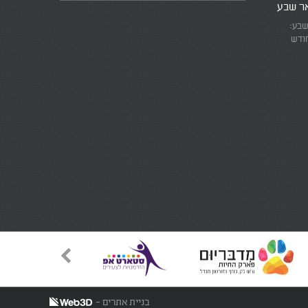
אר שבע
שבע:
חודש
את המרוץ
ומזכירים
אמת
בניית אתרים -