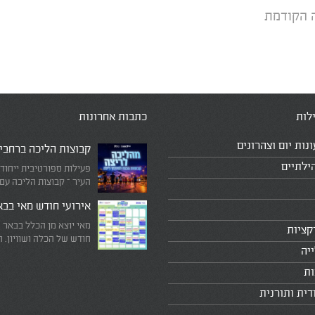
 הקודמת
לות
כתבות אחרונות
ונות יום וצהרונים
קבוצות הליכה ברחבי
ילתיים
פעילות ספורטיבית ייחוד
העיר – קבוצות הליכה עם
המדריכים המובילים!
אירועי חודש מאי בב
מאי יוצא מן הכלל בבאר 
קציות
חודש של הכלה ושוויון. 
יה
מיוחד שבו עוצרים לרגע 
היומיומי, מתבוננים סביב 
ות
לעצמנו את מה שחשוב ב
דית ותורנית