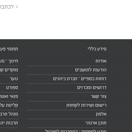
< לכתבה
מידע כללי
תחומי פעי
אודות
חינוך – מע
הודעות לתושבים
מוקדים קה
דוחות כספיים – חברת כיוונים
נוער
דרושים ומכרזים
ספורט
צור קשר
פנאי ואטר
רישום ושירות לקוחות
קליטת עלי
אלפון
מנהל תרב
תוכן ארגוני
תרבות יהו
מידע לספקים – התחברות לפורטל