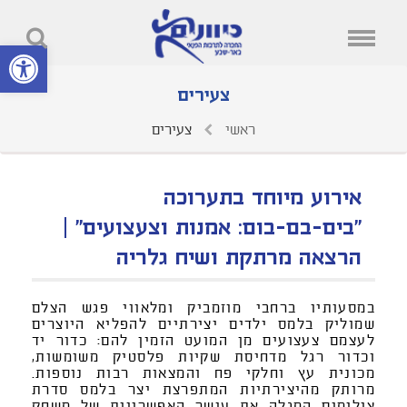
פתח סרגל נ
צעירים
ראשי
צעירים
אירוע מיוחד בתערוכה
"בים-בם-בום: אמנות וצעצועים" |
הרצאה מרתקת ושיח גלריה
במסעותיו ברחבי מוזמביק ומלאווי פגש הצלם
שמוליק בלמס ילדים יצירתיים להפליא היוצרים
לעצמם צעצועים מן המועט הזמין להם: כדור יד
וכדור רגל מדחיסת שקיות פלסטיק משומשות,
מכונית עץ וחלקי פח והמצאות רבות נוספות.
מרותק מהיצירתיות המתפרצת יצר בלמס סדרת
צילומים המגלה את עושר האפשרויות של משחק