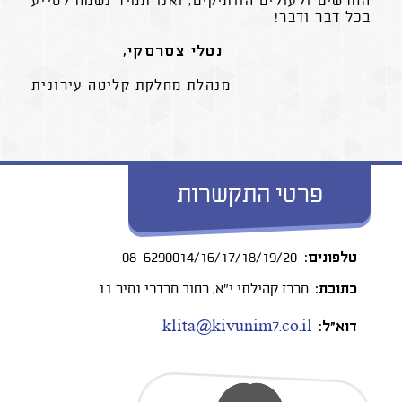
החדשים ולעולים הוותיקים, ואנו תמיד נשמח לסייע
בכל דבר ודבר!
,נטלי צסרסקי
מנהלת מחלקת קליטה עירונית
פרטי התקשרות
טלפונים:
08-6290014/16/17/18/19/20
כתובת:
מרכז קהילתי י"א, רחוב מרדכי נמיר 11
דוא”ל:
klita@kivunim7.co.il