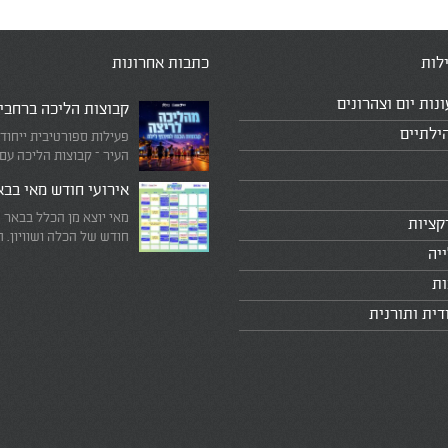
לות
כתבות אחרונות
ונות יום וצהרונים
קבוצות הליכה ברחבי
ילתיים
פעילות ספורטיבית ייחוד
העיר – קבוצות הליכה עם
המדריכים המובילים!
אירועי חודש מאי בב
מאי יוצא מן הכלל בבאר 
קציות
חודש של הכלה ושוויון. 
יה
מיוחד שבו עוצרים לרגע 
היומיומי, מתבוננים סביב 
ות
לעצמנו את מה שחשוב ב
דית ותורנית