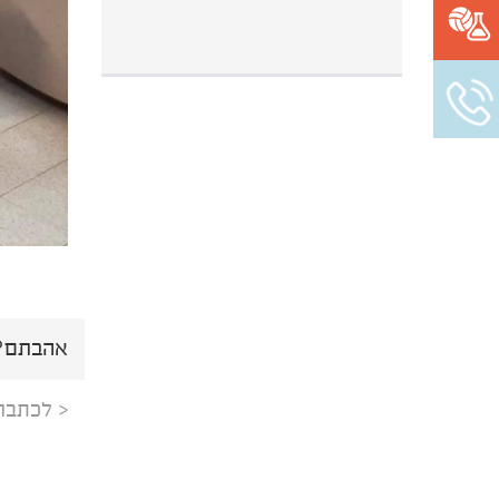
אהבתם? 
< לכתבה