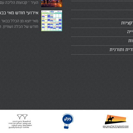
העיר – קבוצות הליכה עם
המדריכים המובילים!
אירועי חודש מאי בב
מאי יוצא מן הכלל בבאר 
קציות
חודש של הכלה ושוויון. 
יה
מיוחד שבו עוצרים לרגע 
היומיומי, מתבוננים סביב 
ות
לעצמנו את מה שחשוב ב
דית ותורנית