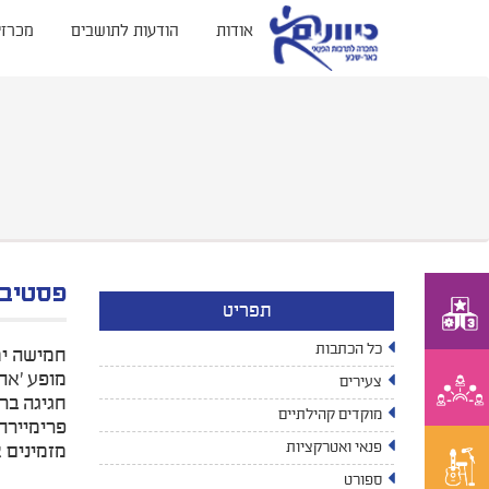
אודות
הודעות לתושבים
מכרזי
פסטיבל
תפריט
כל הכתבות
חמישה ימ
מופע 'אה
צעירים
חגיגה ברח
מוקדים קהילתיים
פרימיירה של הפקת המקו
פנאי ואטרקציות
מזמינים 
ספורט