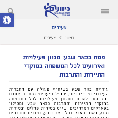
פתח סרגל נ
צעירים
ראשי
צעירים
פסח בבאר שבע: מגוון פעילויות
ואירועים לכל המשפחה במוקדי
התיירות והתרבות
עיריית באר שבע בשיתוף פעולה עם החברות
העירוניות: 'כיוונים', 'חכ"ל ו'יעדים' מזמינה אתכם
בחג הזה להנות ממגוון פעילויות לכל המשפחה
במוקדי התיירות והתרבות בבאר שבע ומבילוי
בפארקים המרהיבים: שייט בסירות פדלים ובסירות
מנוע באגם פארק נחל באר שבע, סיורים מודרכים
חווייתיים בפארק המכתש, סדנת אמן במוזיאון הנגב