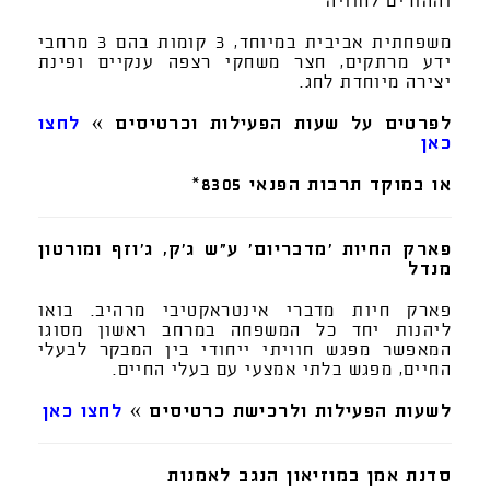
וההורים לחוויה
משפחתית אביבית במיוחד, 3 קומות בהם 3 מרחבי
ידע מרתקים, חצר משחקי רצפה ענקיים ופינת
יצירה מיוחדת לחג.
לפרטים על שעות הפעילות וכרטיסים »
לחצו
כאן
או במוקד תרבות הפנאי 8305*
פארק החיות 'מדבריום' ע"ש ג'ק, ג'וזף ומורטון
מנדל
פארק חיות מדברי אינטראקטיבי מרהיב. בואו
ליהנות יחד כל המשפחה במרחב ראשון מסוגו
המאפשר מפגש חוויתי ייחודי בין המבקר לבעלי
החיים, מפגש בלתי אמצעי עם בעלי החיים.
לשעות הפעילות ולרכישת כרטיסים »
לחצו כאן
סדנת אמן במוזיאון הנגב לאמנות