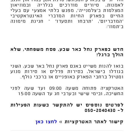
לאמנות, סיורים מודרכים בגלריה ובמוזיאון
המצלמות ב'צלמנייה', מפגש בלתי אמצעי עם בעלי
החיים בפארק החיות המדברי האינטראקטיבי
'המדבריום', 'תרבחו ותסעדו' – חגיגת מימונה
ב'תמוז':
חדש בפארק נחל באר שבע, פסח משפחתי, שלא
הולך ברגל!
בואו להנות משייט באגם פארק נחל באר שבע, השני
בגודלו בישראל, בסירות פדלים או סירות מנוע
ומטיול ברחבי הפארק באופניים או ברכבי גולף.
האטרקציה פתוחה משעה 09:00 ועד שעה לפני
החשיכה, ובימי שישי ובערבי חג עד השעה 15:00
לפרטים נוספים יש להתקשר בשעות הפעילות
ל- 050-2040430
קישור לאתר האטרקציות »
לחצו כאן