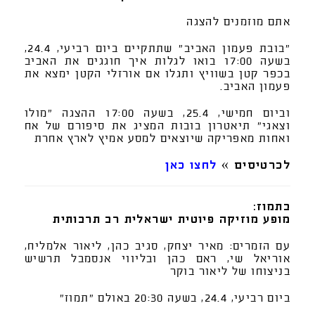
אתם מוזמנים להצגה
"בובת פעמון האביב" שתתקיים ביום רביעי, 24.4,
בשעה 17:00 בואו לגלות איך חוגגים את האביב
בכפר קטן בשוויץ ותגלו אם אורזלי הקטן ימצא את
פעמון האביב.
וביום חמישי, 25.4, בשעה 17:00 ההצגה "מולו
וצאגי" תיאטרון בובות המציג את סיפורם של אח
ואחות מאפריקה שיוצאים למסע אמיץ לארץ אחרת
לכרטיסים »
לחצו כאן
בתמוז:
מופע מוזיקה פיוטית ישראלית רב תרבותית
עם הזמרים: מאיר יצחק, סגיב כהן, ליאור אלמליח,
אוריאל שי, ראם כהן ובליווי אנסמבל תרשיש
בניצוחו של ליאור בוקר
ביום רביעי, 24.4, בשעה 20:30 באולם "תמוז"