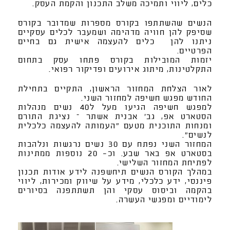
כלים, ליווי ותמיכה משלב התכנון והקמת העסק.
הנשים שהשתתפו בקורס מספרות שמדובר בקורס
שסיפק להן חוויה מדהימה ושמעבר לכלים עסקיים
ניתנו להן כלים להעצמה אישית גם בחיים
הפרטיים.
יזמות המובילות בקורס פתחו עסק בתחום
התקלטינות, מיתוג אירועים ופדיקור רפואי.
לאור הצלחת המחזור הראשון, התקיים בתחילת
החודש מפגש חשיפה למחזור השני.
למפגש חשיפה הגיעו מעל ל40 נשים מנהלות
הסטארט אפ, גב' אבנית אשתר – נציגת התורם
ומנחות התוכנית מטעם "העמותה להעצמה כלכלית
לנשים".
המחזור השני נפתח עם 30 נשים נרגשות ונלהבות
בסטארט אפ באר שבע. וכ- 20 נוספות ממתינות
לפתיחת המחזור השלישי.
במהלך הקורס הנשים תיחשפנה לידע אודות תכנון
פיננסי, ידע כלכלי, מידע על שיווק ומכירות, ליווי
בהקמה וביסוס עסקי והן תשתתפנה בסיורים
לימודיים ומפגשי העשרה.