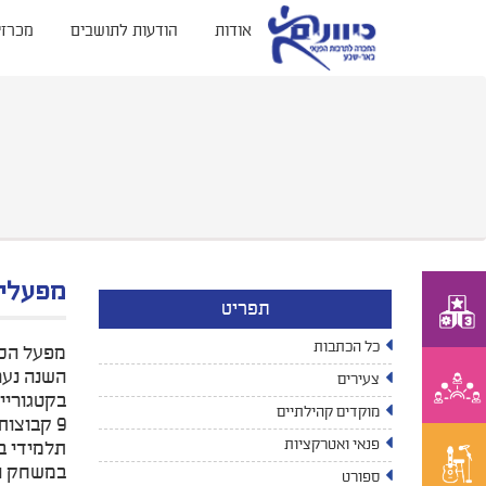
אודות
הודעות לתושבים
מכרזי
מפעלי הס
תפריט
כל הכתבות
מפעל הספ
השנה נער
צעירים
בקטגוריית
מוקדים קהילתיים
9 קבוצות התחרו, לאחר 3 שלבי בתים ומשחקי פיינל פור:
פנאי ואטרקציות
תלמידי בי
במשחק הגמר נפגשו 
ספורט