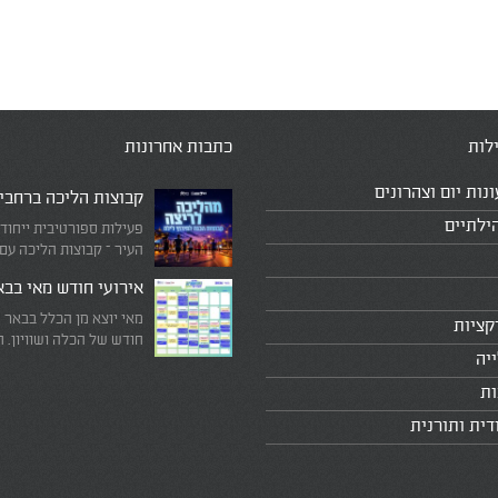
לות
כתבות אחרונות
ונות יום וצהרונים
קבוצות הליכה ברחבי
ילתיים
פעילות ספורטיבית ייחוד
העיר – קבוצות הליכה עם
המדריכים המובילים!
אירועי חודש מאי בב
מאי יוצא מן הכלל בבאר 
קציות
חודש של הכלה ושוויון. 
יה
מיוחד שבו עוצרים לרגע 
היומיומי, מתבוננים סביב 
ות
לעצמנו את מה שחשוב ב
דית ותורנית