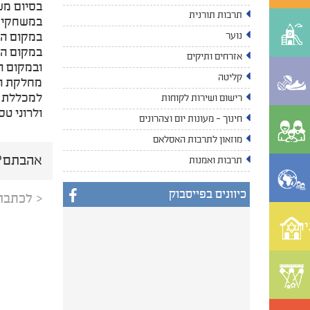
בסיום מש
תרבות תורנית
במשחקי הבנות הש
במקום הש
נוער
במקום השנ
אזרחים ותיקים
ובמקום ה
קליטה
מחלקת הס
למכללת קי
רישום ושירות לקוחות
ולרוני טס
חינוך - מעונות יום וצהרונים
מוזאון לתרבות האסלאם
אהבתם? 
תרבות ואמנות
כיוונים בפייסבוק
< לכתבה
ית