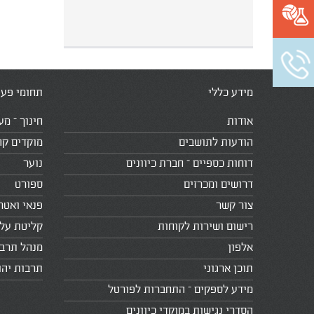
מידע כללי
תחומי פעי
אודות
חינוך – מע
הודעות לתושבים
מוקדים קה
דוחות כספיים – חברת כיוונים
נוער
דרושים ומכרזים
ספורט
צור קשר
פנאי ואטר
רישום ושירות לקוחות
קליטת עלי
אלפון
מנהל תרב
תוכן ארגוני
תרבות יהו
מידע לספקים – התחברות לפורטל
הסדרי נגישות במוקדי כיוונים