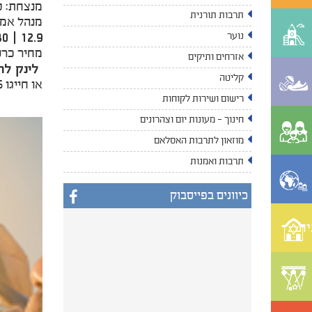
מנצחת: סי
תרבות תורנית
מנהל אמנו
נוער
12.9 | 20:30 | המשכן לאמנויות הבמה
מחיר כרטיס:
אזרחים ותיקים
לינק לר
קליטה
או חייגו 8305*
רישום ושירות לקוחות
חינוך - מעונות יום וצהרונים
מוזאון לתרבות האסלאם
תרבות ואמנות
כיוונים בפייסבוק
ית