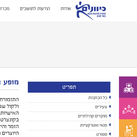
אודות
הודעות לתושבים
מכרזי
מופע ה
תפריט
כל הכתבות
התזמורת 
ולקול שמ
צעירים
האישיות 
מוקדים קהילתיים
בקונצרט,
פנאי ואטרקציות
הזמר והיו
היוצרים ו
ספורט