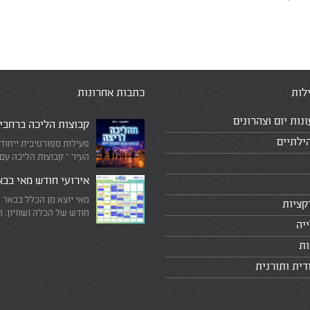
לות
כתבות אחרונות
ונות יום וצהרונים
קבוצות הליכה ברחבי
ילתיים
פעילות ספורטיבית ייחוד
העיר – קבוצות הליכה עם
המדריכים המובילים!
אירועי חודש מאי בב
מאי יוצא מן הכלל בבאר 
קציות
חודש של הכלה ושוויון. 
יה
מיוחד שבו עוצרים לרגע 
היומיומי, מתבוננים סביב 
ות
לעצמנו את מה שחשוב ב
דית ותורנית