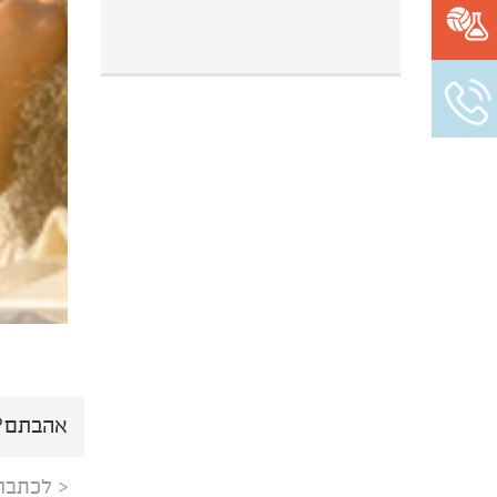
אהבתם? 
< לכתבה