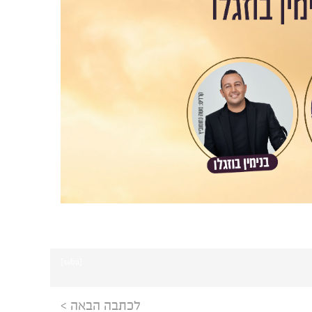
[ssba]
לכתבה הבאה >