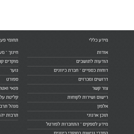
מידע כללי
תחומי פעי
אודות
חינוך – מע
הודעות לתושבים
מוקדים קה
דוחות כספיים – חברת כיוונים
נוער
דרושים ומכרזים
ספורט
צור קשר
פנאי ואטר
רישום ושירות לקוחות
קליטת עלי
אלפון
מנהל תרב
תוכן ארגוני
תרבות יהו
מידע לספקים – התחברות לפורטל
הסדרי נגישות במוקדי כיוונים