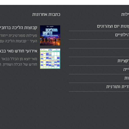
לות
כתבות אחרונות
ונות יום וצהרונים
קבוצות הליכה ברחבי
ילתיים
פעילות ספורטיבית ייחוד
העיר – קבוצות הליכה עם
המדריכים המובילים!
אירועי חודש מאי בב
מאי יוצא מן הכלל בבאר 
קציות
חודש של הכלה ושוויון. 
יה
מיוחד שבו עוצרים לרגע 
היומיומי, מתבוננים סביב 
ות
לעצמנו את מה שחשוב ב
דית ותורנית