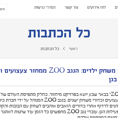
ם
לוח אירועים
צור קשר
הסדרי נגישות
כל הכתבות
ראשי
כל הכתבות
לא רק משחק ילדים: הנגב ZOO
בגן
"הנגב ZOO" בבאר שבע יוצא בפרויקט מיחזור, כחלק מתפיסת העולם 
למסור צעצועים וכדורי משחק ישנים. בנג
הנים לרדוף אחרי כדורים, הזאבים אוהבים לשחק עם הבובות והק
כחלק מפעילות הגן, עובדי נגב ZOO מחפשים כל הזמן 
קטים החייתיים שלהם.