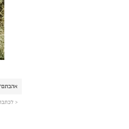
אהבתם? 
< לכתבה