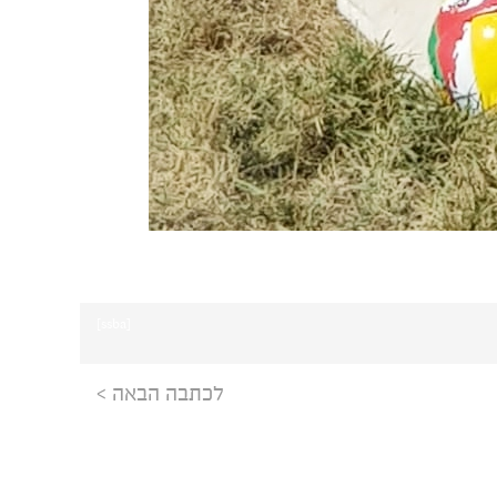
[ssba]
לכתבה הבאה >