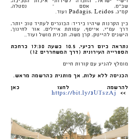
וישיי ישראל, החברה לשירותי איכות הסביבה,
שב"ס, אסם – נסטלה,
קמ"ג, Padagis, Leidos ועוד.
בין הקרנות שיהיו ביריד: הבוגרים לעתיד טוב יותר,
דרך עמ"י, אייסף, עמותת איילים, אור לחינוך,
הישגים להייטק, קרן משה, תכנית מושל ועוד…
נתראה ביום רביעי, 10.5 בשעה 17:30 ברחבת
הספרייה העירונית (דרך המשחררים 12)
מומלץ להגיע עם קורות חיים
הכניסה ללא עלות, אך מותנית בהרשמה מראש.
להרשמה לחצו כאן
https://bit.ly/3UTszAj
>>