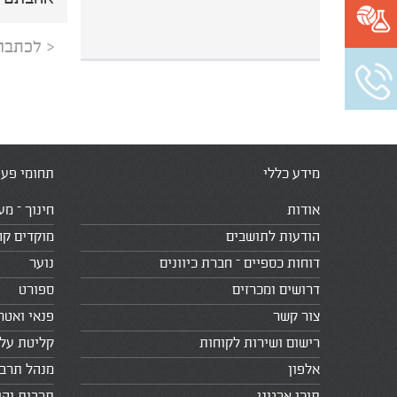
< לכתבה
מידע כללי
תחומי פעי
אודות
חינוך – מע
הודעות לתושבים
מוקדים קה
דוחות כספיים – חברת כיוונים
נוער
דרושים ומכרזים
ספורט
צור קשר
פנאי ואטר
רישום ושירות לקוחות
קליטת עלי
אלפון
מנהל תרב
תוכן ארגוני
תרבות יהו