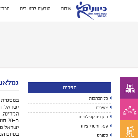
אודות
הודעות לתושבים
מכרזי
גמלאנו
תפריט
כל הכתבות
במסגרת גמ
ישראל, ד
צעירים
המדינה.
מוקדים קהילתיים
כ-20 תושבים הגיעו למפגש ושמעו את סיפורו הייחודי והמרגש.
פנאי ואטרקציות
ישראל מק
בסיום המ
ספורט