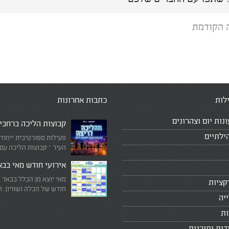
 הקודמת
לות
כתבות אחרונות
ונות יום וצהרונים
קבוצות הליכה ברחבי
ילתיים
פעילות ספורטיבית ייחוד
העיר – קבוצות הליכה עם
המדריכים המובילים!
אירועי חודש מאי בב
מאי יוצא מן הכלל בבאר 
קציות
חודש של הכלה ושוויון. 
יה
מיוחד שבו עוצרים לרגע 
היומיומי, מתבוננים סביב 
ות
לעצמנו את מה שחשוב ב
דית ותורנית