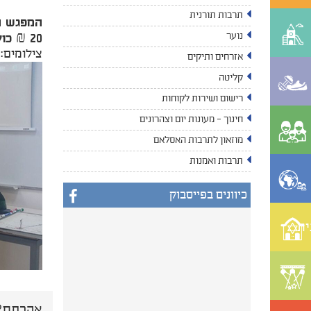
תרבות תורנית
המפגש הבא בסדרה יתקיים ב-17
נוער
20 ₪ כולל קפה ומאפה.
צילומים: 
אזרחים ותיקים
קליטה
רישום ושירות לקוחות
חינוך - מעונות יום וצהרונים
מוזאון לתרבות האסלאם
תרבות ואמנות
כיוונים בפייסבוק
ית
אהבתם? 