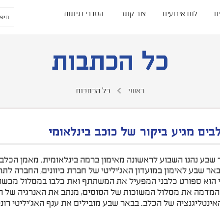
ם
לוח אירועים
צור קשר
הסדרי נגישות
כל הכתבות
ראשי
כל הכתבות
בים מגיע ביקור של כוכב בינלאומי
 שבע נהנו השבוע לראשונה מאימון ברמה בינלאומית. מאמן הכלבי
אר שבע לאימון במועדון האג'יליטי של חברת כיוונים, החברה לת
י הוא ספורט כלבני המפעיל את המשתתף ואת כלבו במסלול מכשולי
המדמה את מסלול המשוכות של הסוסים, מנתב את האנרגיה של הכל
אינטליגנציה של הכלב. בבאר שבע מובילים את ענף האג'יליטי רונ