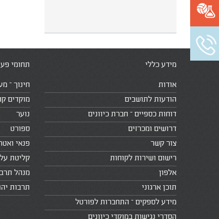
מידע כללי
תחומי פעי
אודות
חינוך – מע
הודעות לתושבים
מוקדים קה
דוחות כספיים – חברת כיוונים
נוער
דרושים ומכרזים
ספורט
צור קשר
פנאי ואטר
רישום ושירות לקוחות
קליטת עלי
אלפון
מנהל תרב
תוכן ארגוני
תרבות יהו
מידע לספקים – התחברות לפורטל
הסדרי נגישות במוקדי כיוונים