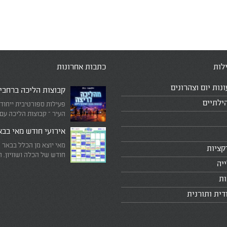
לות
כתבות אחרונות
ונות יום וצהרונים
קבוצות הליכה ברחבי
ילתיים
פעילות ספורטיבית ייחוד
העיר – קבוצות הליכה עם
המדריכים המובילים!
אירועי חודש מאי בב
מאי יוצא מן הכלל בבאר 
קציות
חודש של הכלה ושוויון. 
יה
מיוחד שבו עוצרים לרגע 
היומיומי, מתבוננים סביב 
ות
לעצמנו את מה שחשוב ב
דית ותורנית