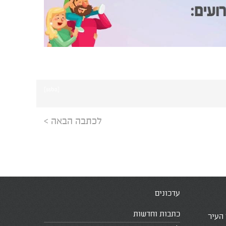
[ssba]
לכתבה הבאה >
עדכונים
כתבות וחדשות
 העיר