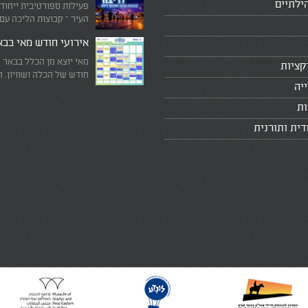
ילתיים
פעילות ספורטיבית ייחוד
העיר – קבוצות הליכה עם
המדריכים המובילים!
אירועי חודש מאי בב
מאי יוצא מן הכלל בבאר 
קציות
חודש של הכלה ושוויון. 
יה
מיוחד שבו עוצרים לרגע 
היומיומי, מתבוננים סביב 
ות
לעצמנו את מה שחשוב ב
דית ותורנית