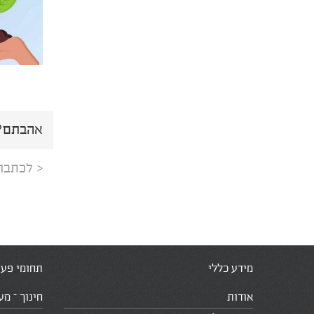
אהבתם? 
< לכתבה
מידע כללי
תחומי פעי
אודות
חינוך – מע