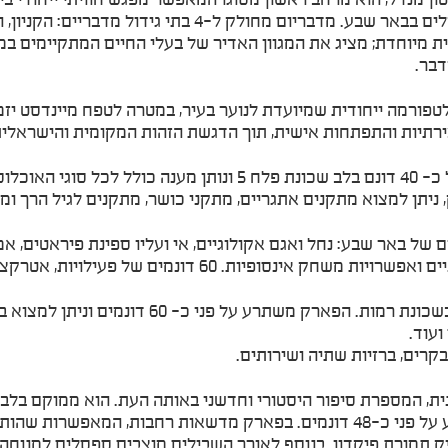
מינים של בעלי חיים מדבריים המותאמים לתנאי האקלים בבאר 
 מיוחדת; מציג את המגוון האדיר של בעלי החיים המתקיימים במ
דבר.
פורמה ייחודית שמיועדת לנוער בעיר, במטרה לטפח מיינדסט יזמ
ירתיות והתפתחות אישית, תוך הדגשת הזהות המקומית והישראלית
– פארק האגדות משתרע על שטח של כ- 40 דונם בלב שכונת פלח
ניתן למצוא מתקנים אתגריים, מתקני כושר, מתקנים לגיל הרך ומ
 של באר שבע: נחל ואגם אקולוגיים, אי ועליו ספינת פיראטים, א
פעילויות, אטרקציות וחוויה מדהימה המגרה את כל חמשת החושים.
– מתחם משחקים חדש ומשוכלל בשכונת רמות. ה
ועוד.
קרים, ברזיות שתיה ושירותים.
ית, המספרת סיפור היסטורי וחדשני באותה העת. הוא ממוקם בלב
נעים, מגוון פעילויות, סיורים ומופעים. הפארק משתרע על פני כ-48 דונמים. בפאר