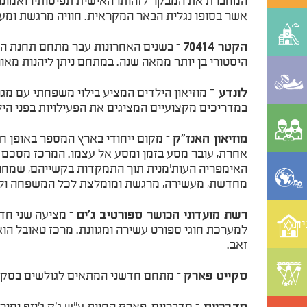
המחברת את המבקר לזהותו האישית תפיסותיו ואמונותי
אשר בסופו נגלית הבאר המקראית. חוויה מרגשת ומ
הקטר 70414
– בשנים האחרונות עבר מתחם תחנת הרכ
היסטורי בן יותר ממאה שנה. במתחם ניתן ליהנות מאו
לונדע –
במדריכים מקצועיים המציגים את הפעילויות בפני הילד
מוזיאון האנז"ק
– מקום ייחודי בארץ המספר באופן חו
אחרת, עובר מסע בזמן ומסע אל עצמו. המרכז מסכם א
האימפריה העות'מנית תוך התמקדות בקשייהם, שמחות
מחדשת, מעשירה, מרגשת ומומלצת לכל המשפחה ולילדים מגי
רשת מועדוני הכושר ספורטיב ג'ים
– מציעה שני חדר
ית
זאב.
סקייט פארק
– מתחם חדשני המתאים לגולשים בסקיי
מדבריום