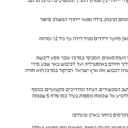
י ייחודי בין פסוקי התנ"ך וממשיכים למיצג מרגש,
 תרבות, בילוי ופנאי ייחודי המשלב סיפור
מוזיאון הילדים המציע בילוי משפחתי עם מגוון פעילויות וחוויות שיעשירו את עולמכם בתחומי ידע רבים! המוזיאון מיועד לילדים מגיל לידה עד גיל 12 ומלווה
די העות'מאנים. המבקר במרכז עובר מסע ליבשת
ליך חיולם באוסטרליה ועד לכיבוש באר שבע מידי
ה לכבוש את ארץ ישראל. הביקור במרכז הוא חוויה
ב המכשירים, הציוד ומדריכים מקצועיים; בנוסף
למערכת חוגי ספורט עשירה ומגוונת. מרכז טאובל הוא מועדון אגרוף מקצועי הפועל בשכונה ג'. הרשת מתרחבת וצפויה להגיע אל שכונות נוספות בעיר כמו פלח 5 שבנווה
דמים ביותר בארץ ובעולם!
– מדבריום, פארק החיות ע"ש ג'ק ג'וזף ומורטון מנדל, הוא מרחב ראשון מסוגו המאפשר מפגש חוויתי ייחודי בין המבקר לבעלי החיים. בפארק ניתן לפגוש כ-100