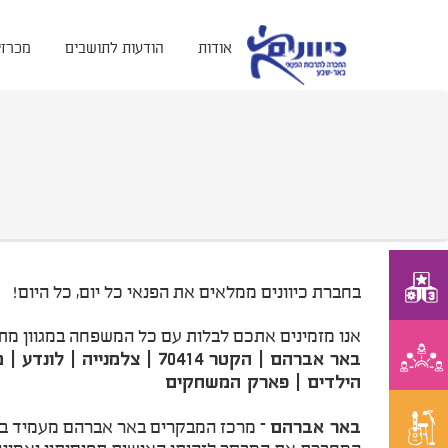
/* Template Name:Fullwidth with header */ ;?>
אודות
הודעות לתושבים
מכרזי
בחברת כיוונים ממלאים את הפנאי כל יום, כל היום!
אנו מזמינים אתכם לבלות עם כל המשפחה במגוון מתח
באר אברהם | הקטר 70414 |
הילדים | פארק המשחקים
באר אברהם
– מרכז המבקרים באר אברהם מעמיד במר