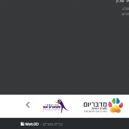
אר שבע
שבע:
חודש
את המרוץ
ומזכירים
אמת
בניית אתרים -