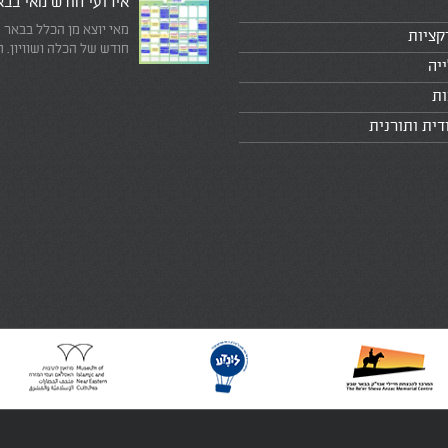
אירועי חודש מאי בב
מאי יוצא מן הכלל בבאר 
קציות
חודש של הכלה ושוויון. 
יה
מיוחד שבו עוצרים לרגע 
היומיומי, מתבוננים סביב 
ות
לעצמנו את מה שחשוב ב
דית ותורנית