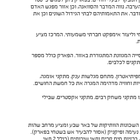
שבע. מדבריום מחולק ל-4 בתי גידול מדבריים: הקניון, הערבה, נווה המדבר והסוואנה, וכן אזור מפגש האדם
דבר, את התאמותיהם לבתי הגידול השונים וכן את
י וליצור אימפקט חברתי משמעותי. המרכז מציע
.
 5 ונותן מענה כולל לכל סוגי האוכלוסייה המגוונת המתגוררת באזור. הפארק כולל מספר
תקנים לכלבים.
מפיתיאטרון, מתחם מגלשות ענק, מתקני אומגה,
פארק משתרע על פני כ- 60 דונמים וניתן למצוא בו מתקני משחק רבים, מתקני אקסטרים, שבילי
 השכונות הוותיקות של באר שבע ומציע מרחב שהות
ק מדשאות רחבות, המאפשרות שהות נעימה ופיקניק (אסור להבעיר אש בשטחי בפארק).
תוכלו להגיע אל משרד הפארק ולקבל מחצלת לפיקניק תמורת פיקדון. בנוסף לאורך השבילים מוצבים ספסלים למנוחה, ברזיות מים קרים ותאי שירותים (כולל 2 תאי