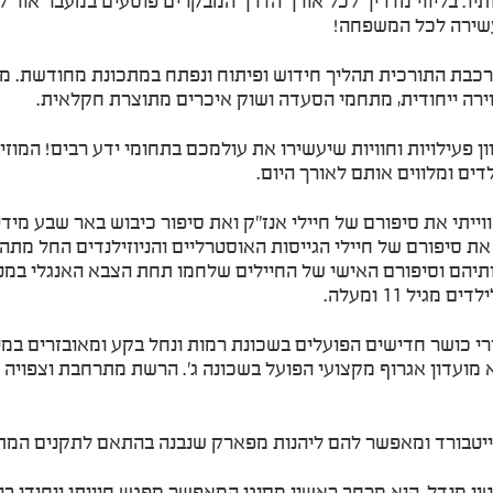
ו. בליווי מדריך לכל אורך הדרך המבקרים פוסעים במעבר אור קול
עשירה לכל המשפחה!
בת התורכית תהליך חידוש ופיתוח ונפתח במתכונת מחודשת. מתחם
וירה ייחודית, מתחמי הסעדה ושוק איכרים מתוצרת חקלאית.
ים ומלווים אותם לאורך היום.
וייתי את סיפורם של חיילי אנז"ק ואת סיפור כיבוש באר שבע מי
ת סיפורם של חיילי הגייסות האוסטרליים והניוזילנדים החל מתה
יהם וסיפורם האישי של החיילים שלחמו תחת הצבא האנגלי במטר
ל 11 ומעלה.
י כושר חדישים הפועלים בשכונת רמות ונחל בקע ומאובזרים במיט
טבורד ומאפשר להם ליהנות מפארק שנבנה בהתאם לתקנים המתק