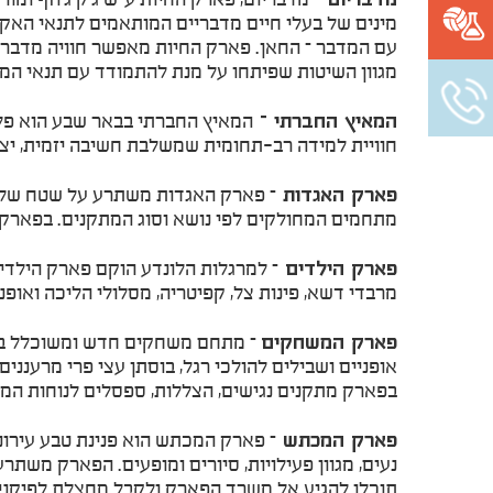
עם המדבר – החאן. פארק החיות מאפשר חוויה מדברית
מגוון השיטות שפיתחו על מנת להתמודד עם תנאי המ
המאיץ החברתי –
המאיץ החברתי בבאר שבע הוא פלט
חוויית למידה רב-תחומית שמשלבת חשיבה יזמית, יצ
פארק האגדות
מתחמים המחולקים לפי נושא וסוג המתקנים. בפארק, 
פארק הילדים
– למרגלות הלונדע הוקם פארק הילדים
מרבדי דשא, פינות צל, קפיטריה, מסלולי הליכה ואופניים ואפשרויות משחק אינסופיות. 60 דונמים של 
פארק המשחקים
אופניים ושבילים להולכי רגל, בוסתן עצי פרי מרעננים 
בפארק מתקנים נגישים, הצללות, ספסלים לנוחות המב
פארק המכתש
– פארק המכתש הוא פנינת טבע עירונ