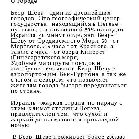
О
городе
Беэр-Шева – один из древнейших
городов. Это географический центр
государства, находящийся в Негеве –
пустыне, составляющей 60% площади
Израиля. 40 минут отделяют Беэр-
Шеву от Средиземного Моря, 50 – от
Мертвого, 2.5 часа – от Красного, а
также 2 часа – от озера Кинерет
(Гинесаретского моря).
Удобные маршруты поездов и
автобусов связывают Беэр-Шеву с
аэропортом им. Бен-Гуриона, а так же
с югом и севером, что позволяет
жителям города быстро передвигаться
по стране.
Израиль – жаркая страна, но наряду с
этим, климат столицы Негева
привлекателен тем, что сухой и
жаркий день сменяется прохладной
ночью.
В Беэр-Шеве проживает более 200,000