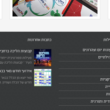
לות
כתבות אחרונות
ונות יום וצהרונים
קבוצות הליכה ברחבי
ילתיים
פעילות ספורטיבית ייחוד
העיר – קבוצות הליכה עם
המדריכים המובילים!
אירועי חודש מאי בב
מאי יוצא מן הכלל בבאר 
קציות
חודש של הכלה ושוויון. 
יה
מיוחד שבו עוצרים לרגע 
היומיומי, מתבוננים סביב 
ות
לעצמנו את מה שחשוב ב
דית ותורנית