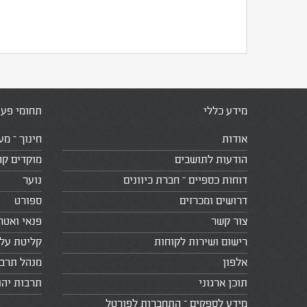
מידע כללי
תחומי פעי
אודות
חינוך – מע
הודעות לתושבים
מוקדים קה
דוחות כספיים – חברת כיוונים
נוער
דרושים ומכרזים
ספורט
צור קשר
פנאי ואטר
רישום ושירות לקוחות
קליטת עלי
אלפון
מנהל תרב
תוכן ארגוני
תרבות יהו
מידע לספקים – התחברות לפורטל