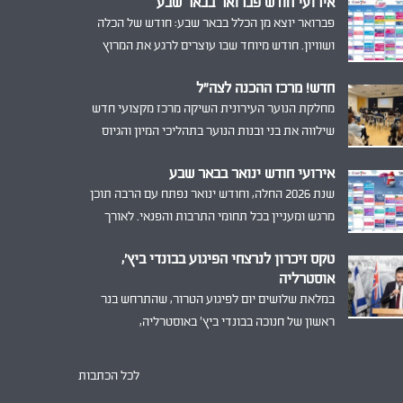
אירועי חודש פברואר בבאר שבע
פברואר יוצא מן הכלל בבאר שבע: חודש של הכלה
ושוויון. חודש מיוחד שבו עוצרים לרגע את המרוץ
היומיומי, מתבוננים סביב ומזכירים לעצמנו את מה
חדש! מרכז ההכנה לצה"ל
שחשוב באמת
מחלקת הנוער העירונית השיקה מרכז מקצועי חדש
שילווה את בני ובנות הנוער בתהליכי המיון והגיוס
לצה"ל. המרכז יעניק מעטפת אישית הכוללת
אירועי חודש ינואר בבאר שבע
סימולציות, סדנאות חוסן ומידע מקצועי.
שנת 2026 החלה, וחודש ינואר נפתח עם הרבה תוכן
מרגש ומעניין בכל תחומי התרבות והפנאי. לאורך
החודש מתקיימים ברחבי העיר פעילויות ואירועי
טקס זיכרון לנרצחי הפיגוע בבונדי ביץ’,
תרבות לקהלים מגוונים בכל מוקדי החברה.
אוסטרליה
במלאת שלושים יום לפיגוע הטרור, שהתרחש בנר
ראשון של חנוכה בבונדי ביץ’ באוסטרליה,
נערך בתאריך 14.1 טקס זיכרון במרכז להנצחת חיילי
האנז"ק בבאר שבע. הטקס נועד לבטא הזדהות,
לכל הכתבות
סולידריות וזיכרון משותף, וכן להדגיש את הקשר